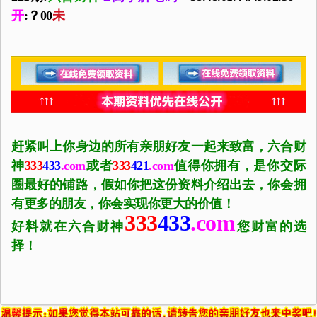
开
:？00
未
赶紧叫上你身边的所有亲朋好友一起来致富，六合财
神
333
433
.com
或者
333
421
.com
值得你拥有，是你交际
圈最好的铺路，假如你把这份资料介绍出去，你会拥
有更多的朋友，你会实现你更大的价值！
333
433
.com
好料就在六合财神
您财富的选
择！