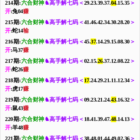
214期:
六合财神
♞
高手解七码
＜
29.23.39.37.
04
.15.35
＞
开
:兔04
赚
215期:
六合财神
♞
高手解七码
＜
41.46.42.34.30.28.20
＞
开
:蛇14
输
216期:
六合财神
♞
高手解七码
＜
45.
37
.14.29.15.08.30
＞
开
:马37
赚
217期:
六合财神
♞
高手解七码
＜
02.15.
26
.37.12.08.22
＞
开
:蛇26
赚
218期:
六合财神
♞
高手解七码
＜
17
.24.29.21.11.12.34
＞
开
:虎17
赚
219期:
六合财神
♞
高手解七码
＜
09.23.21.24.
43
.16.32
＞
开
:鼠43
赚
220期:
六合财神
♞
高手解七码
＜
18.41.39.47.
48
.14.13
＞
开
:羊48
赚
221期:
六合财神
♞
高手解七码
＜
38.48.01.44.49.02.36
＞