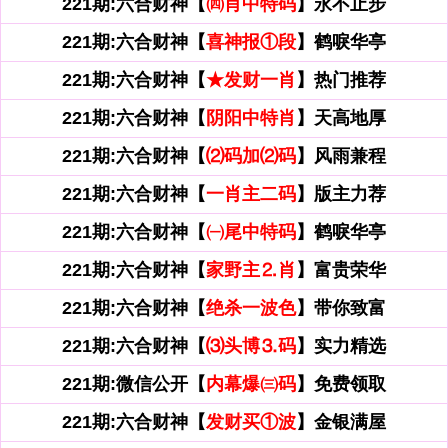
221期:六合财神【
㈣肖中特码
】永不止步
221期:六合财神【
喜神报①段
】鹤唳华亭
221期:六合财神【
★发财一肖
】热门推荐
221期:六合财神【
阴阳中特肖
】天高地厚
221期:六合财神【
⑵码加⑵码
】风雨兼程
221期:六合财神【
一肖主二码
】版主力荐
221期:六合财神【
㈠尾中特码
】鹤唳华亭
221期:六合财神【
家野主⒉肖
】富贵荣华
221期:六合财神【
绝杀一波色
】带你致富
221期:六合财神【
⑶头博⒊码
】实力精选
221期:微信公开【
内幕爆㈢码
】免费领取
221期:六合财神【
发财买①波
】金银满屋