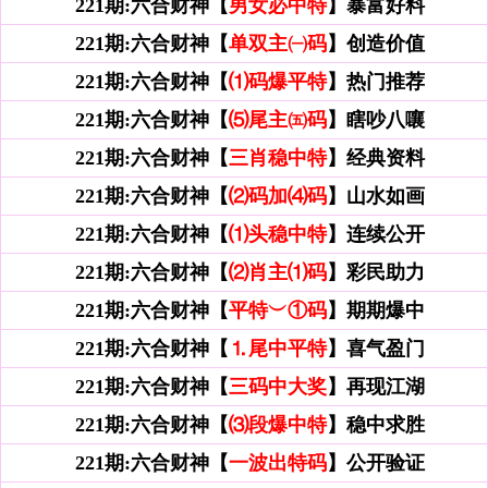
221期:
六合财神【
男女必中特
】暴富好料
221期:
六合财神【
单双主㈠码
】创造价值
221期:
六合财神【
⑴码爆平特
】热门推荐
221期:
六合财神【
⑸尾主㈤码
】瞎吵八嚷
221期:
六合财神【
三肖稳中特
】经典资料
221期:
六合财神【
⑵码加⑷码
】山水如画
221期:
六合财神【
⑴头稳中特
】连续公开
221期:
六合财神【
⑵肖主⑴码
】彩民助力
221期:
六合财神【
平特︶①码
】期期爆中
221期:
六合财神【
⒈尾中平特
】喜气盈门
221期:
六合财神【
三码中大奖
】再现江湖
221期:
六合财神【
⑶段爆中特
】稳中求胜
221期:
六合财神【
一波出特码
】公开验证