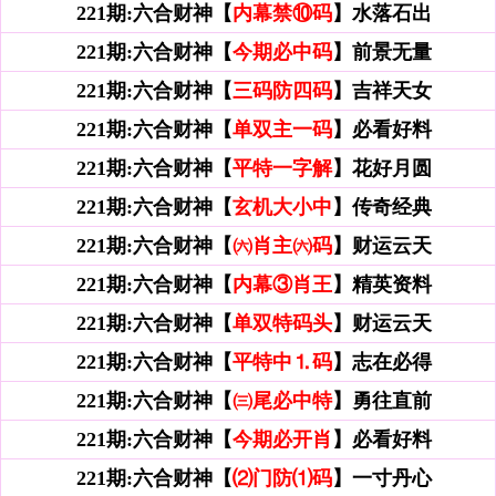
221期:
六合财神【
内幕禁⑩码
】水落石出
221期:
六合财神【
今期必中码
】前景无量
221期:
六合财神【
三码防四码
】吉祥天女
221期:
六合财神【
单双主一码
】必看好料
221期:
六合财神【
平特一字解
】花好月圆
221期:
六合财神【
玄机大小中
】传奇经典
221期:
六合财神【
㈥肖主㈥码
】财运云天
221期:
六合财神【
内幕③肖王
】精英资料
221期:
六合财神【
单双特码头
】财运云天
221期:
六合财神【
平特中⒈码
】志在必得
221期:
六合财神【
㈢尾必中特
】勇往直前
221期:
六合财神【
今期必开肖
】必看好料
221期:
六合财神【
⑵门防⑴码
】一寸丹心