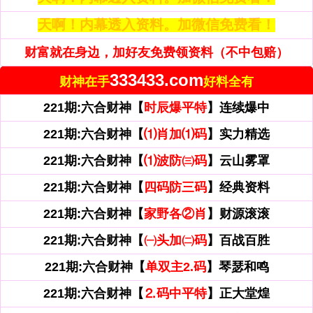
天啊！内幕透入资料。加微信免费看！
财富就在身边，加好友免费领资料（不中包赔）
333433.com
财神在手
好料全有
221期:六合财神【
时辰爆平特
】连续爆中
221期:六合财神【
⑴肖加⑴码
】实力精选
221期:六合财神【
⑴波防㈢码
】云山雾罩
221期:六合财神【
四码防三码
】经典资料
221期:六合财神【
家野各②肖
】财源滚滚
221期:六合财神【
㈠头加㈡码
】百战百胜
221期:六合财神【
单双主2.码
】琴瑟和鸣
221期:六合财神【
⒉码中平特
】正大堂煌