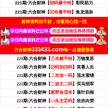
221期:六合财神【
⑿码爆中特
】彩民助力
221期:六合财神【
⑵肖爆平特
】鱼龙混杂
财神资料好不好，你要用心找一找
333433.com
六合财神
每一处都是惊喜
221期:
六合财神【
①肖解平特
】万物复苏
221期:
六合财神【
⑵码加⑶码
】笑看人生
221期:
六合财神【
二肖加一码
】流水萦绕
221期:
六合财神【
二波主二码
】买马招军
221期:
六合财神【
家野各③肖
】落叶归根
221期:
六合财神【
㈡头主②码
】欣欣向荣