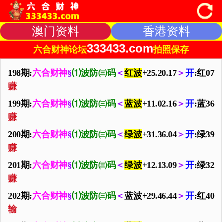
澳门资料
香港资料
333433.com
六合财神论坛
拍照保存
198期:
六合财神
§
⑴波防㈢码
＜
红波
+25.20.17
＞
开
:红07
赚
199期:
六合财神
§
⑴波防㈢码
＜
蓝波
+11.02.16
＞
开
:蓝36
赚
200期:
六合财神
§
⑴波防㈢码
＜
绿波
+31.36.04
＞
开
:绿39
赚
201期:
六合财神
§
⑴波防㈢码
＜
绿波
+12.13.09
＞
开
:绿32
赚
202期:
六合财神
§
⑴波防㈢码
＜
蓝波+29.46.44
＞
开
:红40
输