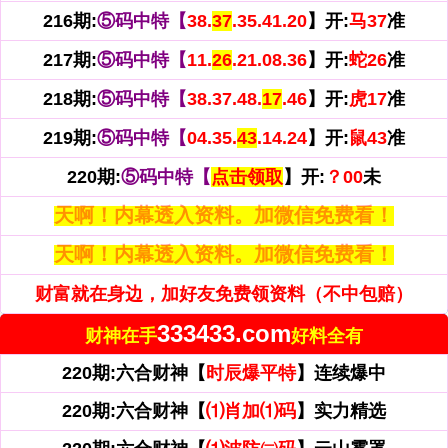
216期:
⑤码中特【
38.
37
.35.41.20
】开:
马37
准
217期:
⑤码中特【
11.
26
.21.08.36
】开:
蛇26
准
218期:
⑤码中特【
38.37.48.
17
.46
】开:
虎17
准
219期:
⑤码中特【
04.35.
43
.14.24
】开:
鼠43
准
220期:
⑤码中特【
点击领取
】开:
？00
未
天啊！内幕透入资料。加微信免费看！
天啊！内幕透入资料。加微信免费看！
财富就在身边，加好友免费领资料（不中包赔）
333433.com
财神在手
好料全有
220期:六合财神【
时辰爆平特
】连续爆中
220期:六合财神【
⑴肖加⑴码
】实力精选