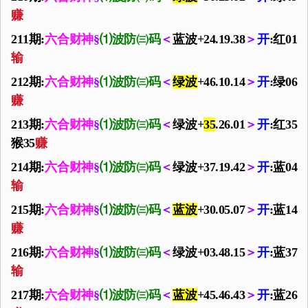
赚
211期:
六合财神
§
⑴波防㈢码
＜
蓝波+24.19.38
＞
开
:红01
输
212期:
六合财神
§
⑴波防㈢码
＜
绿波
+46.10.14
＞
开
:绿06
赚
213期:
六合财神
§
⑴波防㈢码
＜
绿波+
35
.26.01
＞
开
:红35
猴35
赚
214期:
六合财神
§
⑴波防㈢码
＜
绿波+37.19.42
＞
开
:蓝04
输
215期:
六合财神
§
⑴波防㈢码
＜
蓝波
+30.05.07
＞
开
:蓝14
赚
216期:
六合财神
§
⑴波防㈢码
＜
绿波+03.48.15
＞
开
:蓝37
输
217期:
六合财神
§
⑴波防㈢码
＜
蓝波
+45.46.43
＞
开
:蓝26