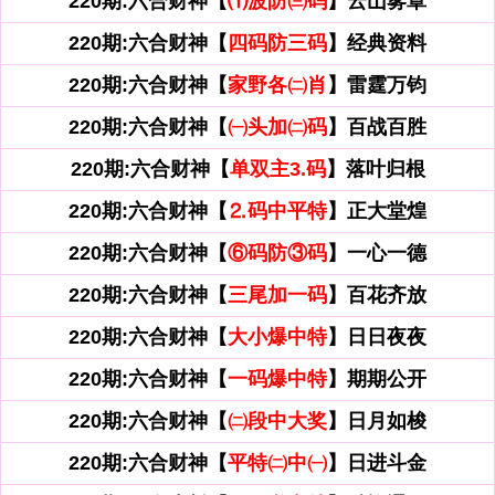
220期:六合财神【
⑴波防㈢码
】云山雾罩
220期:六合财神【
四码防三码
】经典资料
220期:六合财神【
家野各㈡肖
】雷霆万钧
220期:六合财神【
㈠头加㈡码
】百战百胜
220期:六合财神【
单双主3.码
】落叶归根
220期:六合财神【
⒉码中平特
】正大堂煌
220期:六合财神【
⑥码防③码
】一心一德
220期:六合财神【
三尾加一码
】百花齐放
220期:六合财神【
大小爆中特
】日日夜夜
220期:六合财神【
一码爆中特
】期期公开
220期:六合财神【
㈡段中大奖
】日月如梭
220期:六合财神【
平特㈡中㈠
】日进斗金