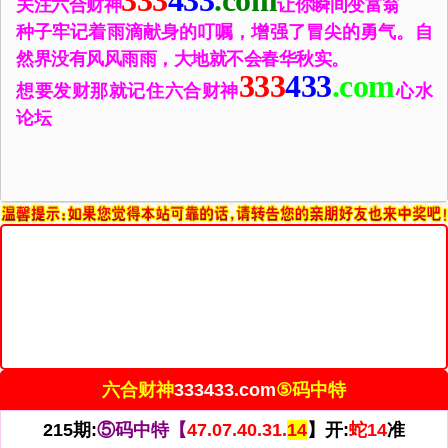
333
433
.com
关注六合财神
让你瞬间变富翁
种子牢记着雨滴献身的叮嘱，增强了冒尖的勇气。自
然界没有风风雨雨，大地就不会春华秋实。
333
433
.com
想要发财那就记住六合财神
心水
论坛
六合财神
333433.com
⑤码中特
215期:
⑤码中特【
47.07.40.31.
14
】开:
蛇14
准