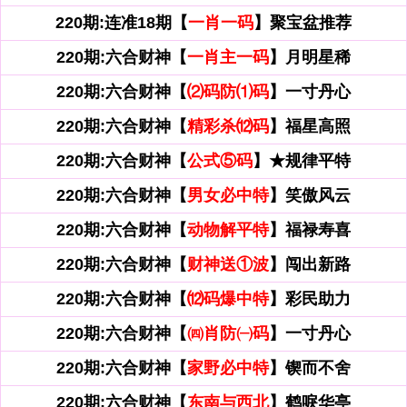
220期:连准18期【
一肖一码
】聚宝盆推荐
220期:六合财神【
一肖主一码
】月明星稀
220期:六合财神【
⑵码防⑴码
】一寸丹心
220期:六合财神【
精彩杀⑿码
】福星高照
220期:六合财神【
公式⑤码
】★规律平特
220期:六合财神【
男女必中特
】笑傲风云
220期:六合财神【
动物解平特
】福禄寿喜
220期:六合财神【
财神送①波
】闯出新路
220期:六合财神【
⑿码爆中特
】彩民助力
220期:六合财神【
㈣肖防㈠码
】一寸丹心
220期:六合财神【
家野必中特
】锲而不舍
220期:六合财神【
东南与西北
】鹤唳华亭