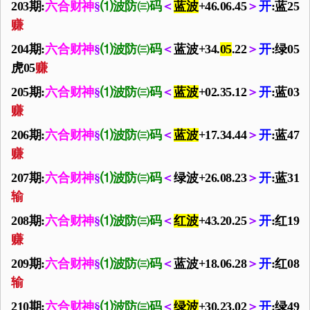
203期:
六合财神
§
⑴波防㈢码
＜
蓝波
+46.06.45
＞
开
:蓝25
赚
204期:
六合财神
§
⑴波防㈢码
＜
蓝波+34.
05
.22
＞
开
:绿05
虎05
赚
205期:
六合财神
§
⑴波防㈢码
＜
蓝波
+02.35.12
＞
开
:蓝03
赚
206期:
六合财神
§
⑴波防㈢码
＜
蓝波
+17.34.44
＞
开
:蓝47
赚
207期:
六合财神
§
⑴波防㈢码
＜
绿波+26.08.23
＞
开
:蓝31
输
208期:
六合财神
§
⑴波防㈢码
＜
红波
+43.20.25
＞
开
:红19
赚
209期:
六合财神
§
⑴波防㈢码
＜
蓝波+18.06.28
＞
开
:红08
输
210期:
六合财神
§
⑴波防㈢码
＜
绿波
+30.23.02
＞
开
:绿49