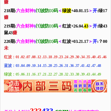
赚
218期:
六合财神
§
⑴波防㈢码
＜
绿波
+40.01.15
＞
开
:绿17
赚
219期:
六合财神
§
⑴波防㈢码
＜
红波+26.04.
43
＞
开
:绿43
鼠43
赚
220期:
六合财神
§
⑴波防㈢码
＜
红波+03.21.17
＞
开
:？00
未
红波：01 .02 .07 .08 .12 .13 .18 .19 .23 .24 .29 .30 .34 .35 .40 .45 .46
蓝波：03 .04 .09 .10 .14 .15 .20 .25 .26 .31 .36 .37 .41 .42 .47 .48
绿波：05 .06 .11 .16 .17 .21 .22 .27 .28 .32 .33 .38 .39 .43 .44 .49